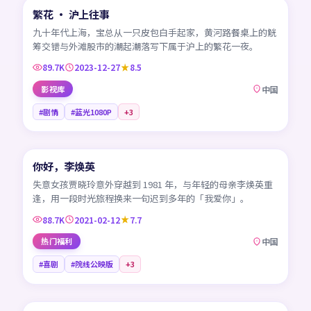
繁花 · 沪上往事
热门
CN
九十年代上海，宝总从一只皮包白手起家，黄河路餐桌上的觥
筹交错与外滩股市的潮起潮落写下属于沪上的繁花一夜。
89.7K
2023-12-27
8.5
影视库
中国
#剧情
#蓝光1080P
+
3
99:08
你好，李焕英
热门
CN
失意女孩贾晓玲意外穿越到 1981 年，与年轻的母亲李焕英重
逢，用一段时光旅程换来一句迟到多年的「我爱你」。
88.7K
2021-02-12
7.7
热门福利
中国
#喜剧
#院线公映版
+
3
99:04