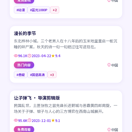
免费影视
中国
#动漫
#蓝光1080P
+
2
45:17
漫长的季节
CN
东北桦林小城，三个老男人在十八年后的玉米地里重启一桩沉
睡的碎尸案，秋天的诗一句一句把过往写进现在。
96.1K
2023-04-22
9.4
热门内容
中国
#悬疑
#国语高清
+
3
99:41
让子弹飞 · 导演剪辑版
CN
民国乱世，土匪张牧之冒充县长进鹅城与恶霸黄四郎周旋，一
场关于子弹、银子与人心的三方博弈在西南山城展开。
95.6K
2023-12-01
9.1
免费观看
中国