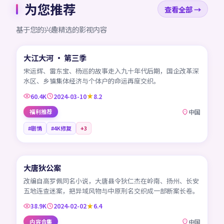
为您推荐
查看全部 →
基于您的兴趣精选的影视内容
45:25
大江大河 · 第三季
CN
宋运辉、雷东宝、杨巡的故事走入九十年代后期，国企改革深
水区、乡镇集体经济与个体户的命运再度交织。
60.4K
2024-03-10
8.2
福利推荐
中国
#剧情
#4K修复
+
3
45:49
大唐狄公案
CN
改编自高罗佩同名小说，大唐县令狄仁杰在岭南、扬州、长安
五地连查迷案，把异域风物与中原刑名交织成一部断案长卷。
38.9K
2024-02-02
6.4
内容合集
中国