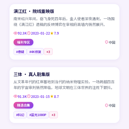
满江红 · 院线重映版
热门
CN
南宋绍兴年间，岳飞身死四年后，金人使者深夜遇刺，一场围
绕《满江红》遗稿的反转博弈在宰相府高墙内悄然展开。
92.3K
2023-01-22
7.9
福利专区
中国
#悬疑
#4K修复
+
3
45:08
三体 · 真人剧集版
热门
CN
从文革年代的红岸基地到当代的纳米物理实验，一场跨越四百
年的宇宙审判悄然降临，地球文明在三体世界的注视下颤抖。
91.3K
2023-01-15
8.7
精选合集
中国
#科幻
#蓝光1080P
+
3
99:19