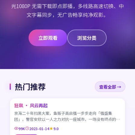
光1080P 无需下载即点即播，多线路高速切换、中
文字幕同步，无广告畅享纯净观影。
立即观看
浏览分类
热门推荐
查看全部 →
45:42
狂飙 · 风云再起
CN
京海二十年扫黑大案，鱼贩子高启强一步步走向「强盛集
团」，警官安欣以一人之力对抗一座城市，一场没有终点的较
量。
99K
2023-01-14
9.0