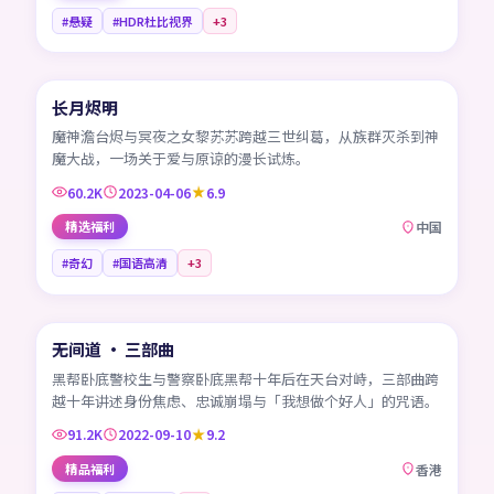
#悬疑
#HDR杜比视界
+
3
45:15
长月烬明
CN
魔神澹台烬与冥夜之女黎苏苏跨越三世纠葛，从族群灭杀到神
魔大战，一场关于爱与原谅的漫长试炼。
60.2K
2023-04-06
6.9
精选福利
中国
#奇幻
#国语高清
+
3
99:19
无间道 · 三部曲
HK
黑帮卧底警校生与警察卧底黑帮十年后在天台对峙，三部曲跨
越十年讲述身份焦虑、忠诚崩塌与「我想做个好人」的咒语。
91.2K
2022-09-10
9.2
精品福利
香港