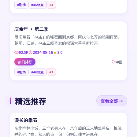
#剧情
#4K修复
+
3
45:26
庆余年 · 第二季
CN
范闲带着「神庙」的秘密回到京都，南庆与北齐的暗潮再起，
朝堂、江湖、神庙三线齐发的权谋大幕重新拉开。
92.5K
2024-05-16
8.0
热门排行
中国
#剧情
#4K修复
+
3
精选推荐
查看全部 →
45:17
漫长的季节
CN
东北桦林小城，三个老男人在十八年后的玉米地里重启一桩沉
睡的碎尸案，秋天的诗一句一句把过往写进现在。