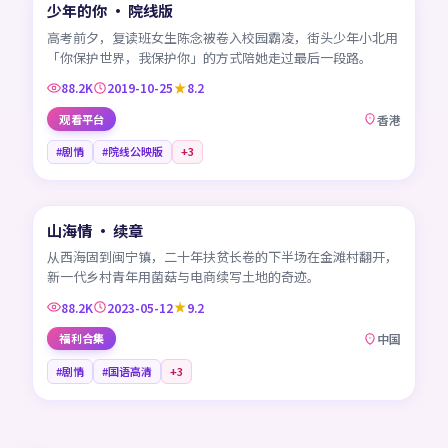
少年的你 · 院线版
热门
HK
高考前夕，复读班女生陈念被卷入校园霸凌，街头少年小北用
「你保护世界，我保护你」的方式陪她走过最后一段路。
88.2K
2019-10-25
8.2
观看平台
香港
#剧情
#院线公映版
+
3
45:18
山海情 · 续章
热门
CN
从西海固到闽宁镇，二十年扶贫长卷的下半场在金滩村翻开，
新一代乡村青年用菌菇与电商续写土地的奇迹。
88.2K
2023-05-12
9.2
福利合集
中国
#剧情
#国语高清
+
3