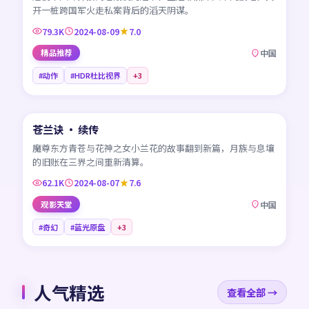
开一桩跨国军火走私案背后的滔天阴谋。
79.3K
2024-08-09
7.0
精品推荐
中国
#动作
#HDR杜比视界
+
3
45:33
苍兰诀 · 续传
NEW
CN
魔尊东方青苍与花神之女小兰花的故事翻到新篇，月族与息壤
的旧账在三界之间重新清算。
62.1K
2024-08-07
7.6
观影天堂
中国
#奇幻
#蓝光原盘
+
3
人气精选
查看全部 →
99:34