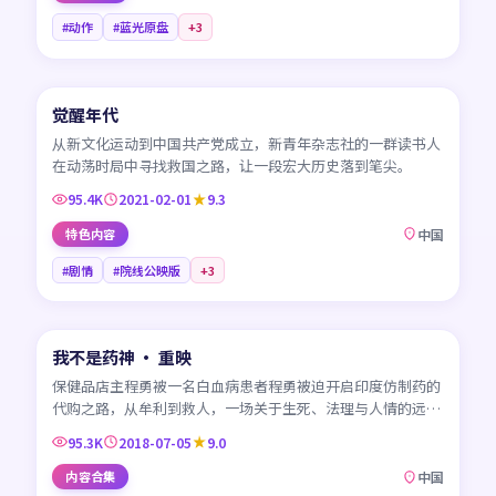
#动作
#蓝光原盘
+
3
45:01
觉醒年代
CN
从新文化运动到中国共产党成立，新青年杂志社的一群读书人
在动荡时局中寻找救国之路，让一段宏大历史落到笔尖。
95.4K
2021-02-01
9.3
特色内容
中国
#剧情
#院线公映版
+
3
99:30
我不是药神 · 重映
CN
保健品店主程勇被一名白血病患者程勇被迫开启印度仿制药的
代购之路，从牟利到救人，一场关于生死、法理与人情的远
征。
95.3K
2018-07-05
9.0
内容合集
中国