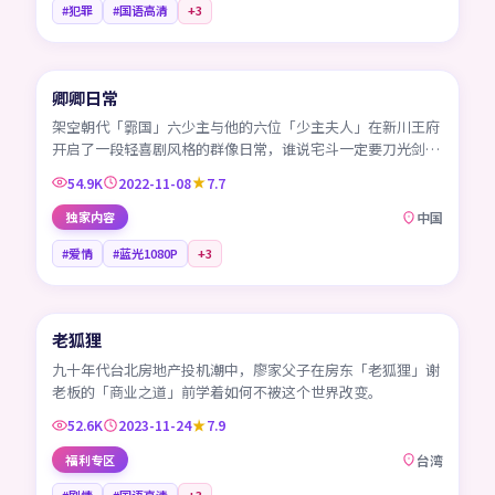
#犯罪
#国语高清
+
3
45:07
卿卿日常
CN
架空朝代「霩国」六少主与他的六位「少主夫人」在新川王府
开启了一段轻喜剧风格的群像日常，谁说宅斗一定要刀光剑
影。
54.9K
2022-11-08
7.7
独家内容
中国
#爱情
#蓝光1080P
+
3
99:12
老狐狸
TW
九十年代台北房地产投机潮中，廖家父子在房东「老狐狸」谢
老板的「商业之道」前学着如何不被这个世界改变。
52.6K
2023-11-24
7.9
福利专区
台湾