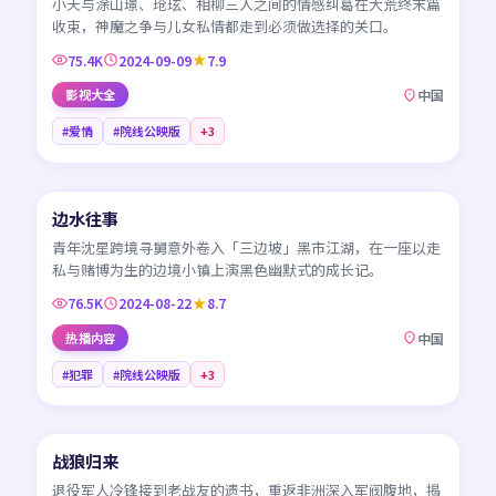
小夭与涂山璟、玱玹、相柳三人之间的情感纠葛在大荒终末篇
收束，神魔之争与儿女私情都走到必须做选择的关口。
75.4K
2024-09-09
7.9
影视大全
中国
#爱情
#院线公映版
+
3
45:57
边水往事
NEW
CN
青年沈星跨境寻舅意外卷入「三边坡」黑市江湖，在一座以走
私与赌博为生的边境小镇上演黑色幽默式的成长记。
76.5K
2024-08-22
8.7
热播内容
中国
#犯罪
#院线公映版
+
3
99:50
战狼归来
NEW
CN
退役军人冷锋接到老战友的遗书，重返非洲深入军阀腹地，揭