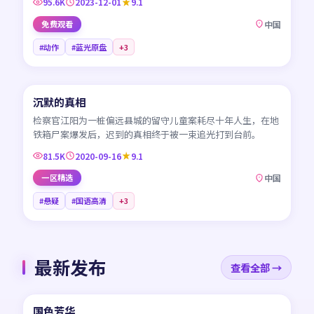
95.6K
2023-12-01
9.1
免费观看
中国
#动作
#蓝光原盘
+
3
45:13
沉默的真相
CN
检察官江阳为一桩偏远县城的留守儿童案耗尽十年人生，在地
铁箱尸案爆发后，迟到的真相终于被一束追光打到台前。
81.5K
2020-09-16
9.1
一区精选
中国
#悬疑
#国语高清
+
3
最新发布
查看全部 →
45:24
国色芳华
NEW
CN