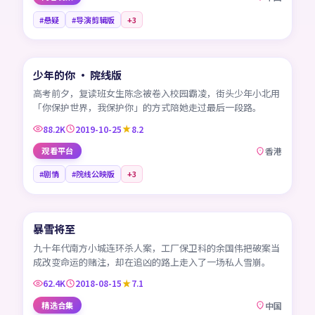
#悬疑
#导演剪辑版
+
3
99:04
少年的你 · 院线版
HK
高考前夕，复读班女生陈念被卷入校园霸凌，街头少年小北用
「你保护世界，我保护你」的方式陪她走过最后一段路。
88.2K
2019-10-25
8.2
观看平台
香港
#剧情
#院线公映版
+
3
99:49
暴雪将至
CN
九十年代南方小城连环杀人案，工厂保卫科的余国伟把破案当
成改变命运的赌注，却在追凶的路上走入了一场私人雪崩。
62.4K
2018-08-15
7.1
精选合集
中国