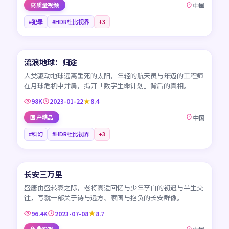
高质量视频
中国
#犯罪
#HDR杜比视界
+
3
99:51
流浪地球：归途
CN
人类驱动地球远离垂死的太阳，年轻的航天员与年迈的工程师
在月球危机中并肩，揭开「数字生命计划」背后的真相。
98K
2023-01-22
8.4
国产精品
中国
#科幻
#HDR杜比视界
+
3
95:17
长安三万里
CN
盛唐由盛转衰之际，老将高适回忆与少年李白的初遇与半生交
往，写就一部关于诗与远方、家国与抱负的长安群像。
96.4K
2023-07-08
8.7