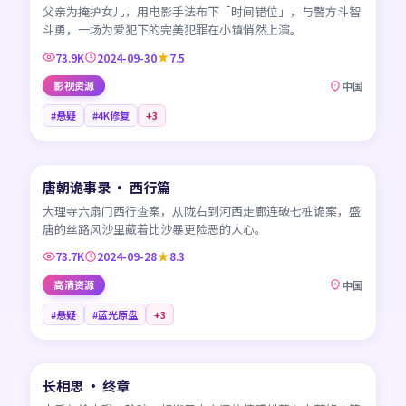
父亲为掩护女儿，用电影手法布下「时间错位」，与警方斗智
斗勇，一场为爱犯下的完美犯罪在小镇悄然上演。
73.9K
2024-09-30
7.5
影视资源
中国
#悬疑
#4K修复
+
3
45:32
唐朝诡事录 · 西行篇
NEW
CN
大理寺六扇门西行查案，从陇右到河西走廊连破七桩诡案，盛
唐的丝路风沙里藏着比沙暴更险恶的人心。
73.7K
2024-09-28
8.3
高清资源
中国
#悬疑
#蓝光原盘
+
3
45:59
长相思 · 终章
NEW
CN