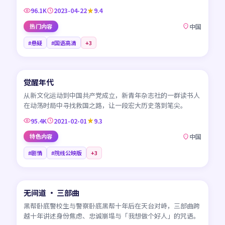
96.1K
2023-04-22
9.4
热门内容
中国
#悬疑
#国语高清
+
3
45:01
觉醒年代
CN
从新文化运动到中国共产党成立，新青年杂志社的一群读书人
在动荡时局中寻找救国之路，让一段宏大历史落到笔尖。
95.4K
2021-02-01
9.3
特色内容
中国
#剧情
#院线公映版
+
3
99:19
无间道 · 三部曲
HK
黑帮卧底警校生与警察卧底黑帮十年后在天台对峙，三部曲跨
越十年讲述身份焦虑、忠诚崩塌与「我想做个好人」的咒语。