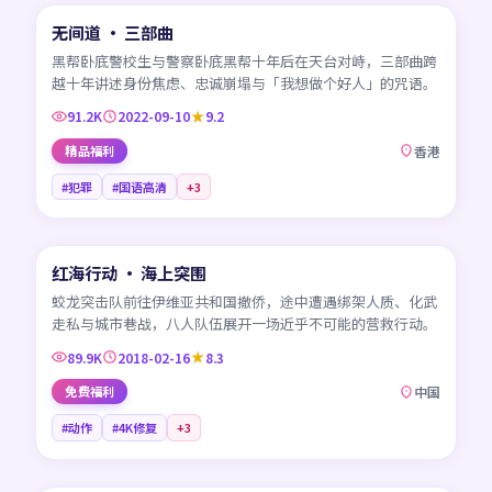
无间道 · 三部曲
热门
HK
黑帮卧底警校生与警察卧底黑帮十年后在天台对峙，三部曲跨
越十年讲述身份焦虑、忠诚崩塌与「我想做个好人」的咒语。
91.2K
2022-09-10
9.2
精品福利
香港
#犯罪
#国语高清
+
3
99:33
红海行动 · 海上突围
热门
CN
蛟龙突击队前往伊维亚共和国撤侨，途中遭遇绑架人质、化武
走私与城市巷战，八人队伍展开一场近乎不可能的营救行动。
89.9K
2018-02-16
8.3
免费福利
中国
#动作
#4K修复
+
3
45:06