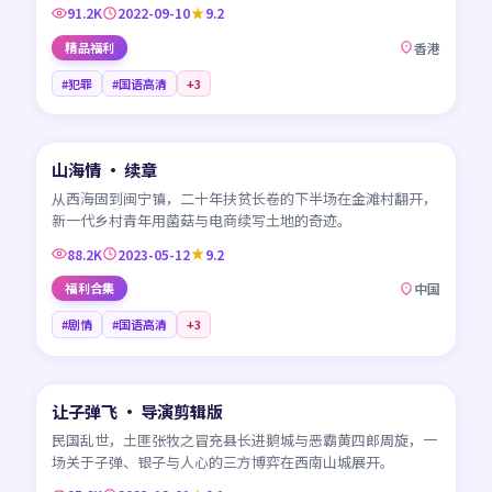
91.2K
2022-09-10
9.2
精品福利
香港
#犯罪
#国语高清
+
3
45:18
山海情 · 续章
CN
从西海固到闽宁镇，二十年扶贫长卷的下半场在金滩村翻开，
新一代乡村青年用菌菇与电商续写土地的奇迹。
88.2K
2023-05-12
9.2
福利合集
中国
#剧情
#国语高清
+
3
99:41
让子弹飞 · 导演剪辑版
CN
民国乱世，土匪张牧之冒充县长进鹅城与恶霸黄四郎周旋，一
场关于子弹、银子与人心的三方博弈在西南山城展开。