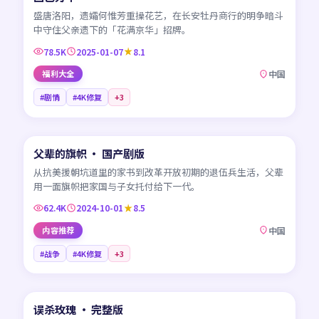
盛唐洛阳，遗孀何惟芳重操花艺，在长安牡丹商行的明争暗斗
中守住父亲遗下的「花满京华」招牌。
78.5K
2025-01-07
8.1
福利大全
中国
#剧情
#4K修复
+
3
45:22
父辈的旗帜 · 国产剧版
NEW
CN
从抗美援朝坑道里的家书到改革开放初期的退伍兵生活，父辈
用一面旗帜把家国与子女托付给下一代。
62.4K
2024-10-01
8.5
内容推荐
中国
#战争
#4K修复
+
3
99:32
误杀玫瑰 · 完整版
NEW
CN